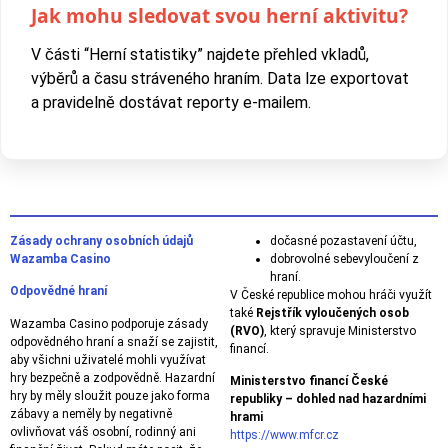
Jak mohu sledovat svou herní aktivitu?
V části “Herní statistiky” najdete přehled vkladů,
výběrů a času stráveného hraním. Data lze exportovat
a pravidelně dostávat reporty e-mailem.
Zásady ochrany osobních údajů
dočasné pozastavení účtu,
Wazamba Casino
dobrovolné sebevyloučení z
hraní.
Odpovědné hraní
V České republice mohou hráči využít
také
Rejstřík vyloučených osob
Wazamba Casino podporuje zásady
(RVO)
, který spravuje Ministerstvo
odpovědného hraní a snaží se zajistit,
financí.
aby všichni uživatelé mohli využívat
hry bezpečně a zodpovědně. Hazardní
Ministerstvo financí České
hry by měly sloužit pouze jako forma
republiky – dohled nad hazardními
zábavy a neměly by negativně
hrami
ovlivňovat váš osobní, rodinný ani
https://www.mfcr.cz