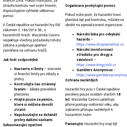
finanční život. Pokud máte pocit, že
ztrácíte kontrolu nad svým hraním,
Organizace poskytující pomoc
doporučujeme vyhledat odbornou
Pokud máte pocit, že hazardní hraní
pomoc.
přestává být pod kontrolou, můžete se
V České republice se hazardní hry řídí
obrátit na specializované organizace:
zákonem č. 186/2016 Sb., o
Národní linka pro odvykání
hazardních hrách. Wazamba Casino
hazardu
–
respektuje všechny požadavky tohoto
https://www.chciprestathrat.cz
zákona a podporuje opatření
Národní monitorovací
zaměřená na ochranu hráčů.
středisko pro drogy a
Jak hrát zodpovědně
závislosti
–
https://www.drogy-info.cz
Nastavte si limity
– stanovte
Gamblers Anonymous
–
si finanční limity pro vklady a
https://www.gamblersanonymou
prohry.
Ochrana nezletilých
Kontrolujte čas strávený
hraním
– dělejte pravidelné
Hazardní hry jsou v České republice
přestávky.
povoleny pouze osobám starším
18
Hrajte pouze za peníze,
let
. Wazamba Casino uplatňuje
které si můžete dovolit
přísné postupy ověřování věku, aby
ztratit.
zabránilo přístupu nezletilých k
Nepokoušejte se dohánět
hazardním hrám.
prohry dalšími sázkami.
Pamatujte:
Hazardní hry mají být
Sebeomezující opatření