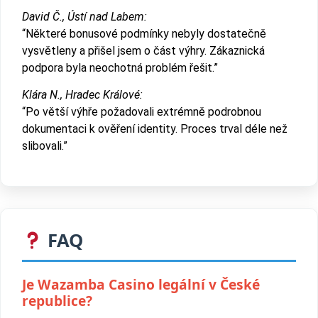
David Č., Ústí nad Labem:
“Některé bonusové podmínky nebyly dostatečně
vysvětleny a přišel jsem o část výhry. Zákaznická
podpora byla neochotná problém řešit.”
Klára N., Hradec Králové:
“Po větší výhře požadovali extrémně podrobnou
dokumentaci k ověření identity. Proces trval déle než
slibovali.”
FAQ
Je Wazamba Casino legální v České
republice?