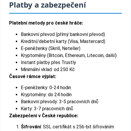
Platby a zabezpečení
Platební metody pro české hráče:
Bankovní převod (přímý bankovní převod)
Kreditní/debetní karty (Visa, Mastercard)
E-peněženky (Skrill, Neteller)
Kryptoměny (Bitcoin, Ethereum, Litecoin, další)
Instant platby přes Trustly
Minimální vklad: od 250 Kč
Časové rámce výplat:
E-peněženky: 0-24 hodin
Kryptoměny: do 24 hodin
Bankovní převody: 3-5 pracovních dnů
Karty: 3-7 pracovních dnů
Zabezpečení v České republice:
Šifrování
: SSL certifikát s 256-bit šifrováním