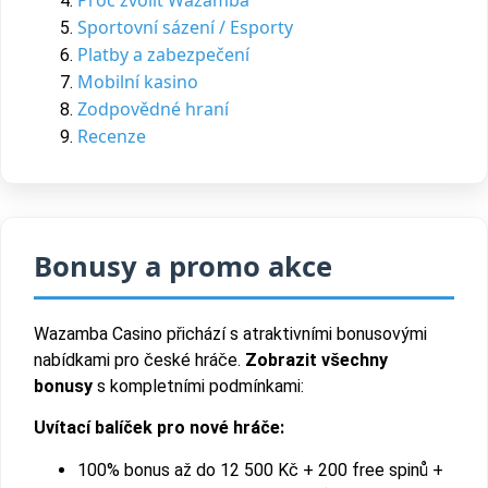
Proč zvolit Wazamba
Sportovní sázení / Esporty
Platby a zabezpečení
Mobilní kasino
Zodpovědné hraní
Recenze
Bonusy a promo akce
Wazamba Casino přichází s atraktivními bonusovými
nabídkami pro české hráče.
Zobrazit všechny
bonusy
s kompletními podmínkami:
Uvítací balíček pro nové hráče:
100% bonus až do 12 500 Kč + 200 free spinů +