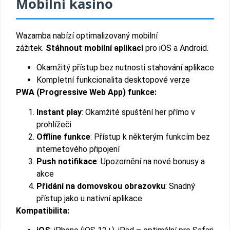
Mobilní kasino
Wazamba nabízí optimalizovaný mobilní
zážitek.
Stáhnout mobilní aplikaci
pro iOS a Android.
Okamžitý přístup bez nutnosti stahování aplikace
Kompletní funkcionalita desktopové verze
PWA (Progressive Web App) funkce:
Instant play
: Okamžité spuštění her přímo v
prohlížeči
Offline funkce
: Přístup k některým funkcím bez
internetového připojení
Push notifikace
: Upozornění na nové bonusy a
akce
Přidání na domovskou obrazovku
: Snadný
přístup jako u nativní aplikace
Kompatibilita: