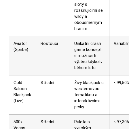
sloty s
rozšiřujícími se
wildy a
obousměrným
hraním
Aviator
Rostoucí
Unikátní crash
Variabiln
(Spribe)
game koncept
s možností
výběru kdykoliv
během letu
Gold
Střední
Živý blackjack s
~99,50
Saloon
westernovou
Blackjack
tematikou a
(Live)
interaktivními
prvky
500x
Střední
Ruleta s
~97,30
Vegas
vysokým